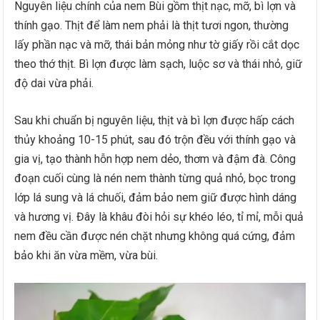
Nguyên liệu chính của nem Bùi gồm thịt nạc, mỡ, bì lợn và
thính gạo. Thịt để làm nem phải là thịt tươi ngon, thường
lấy phần nạc và mỡ, thái bản mỏng như tờ giấy rồi cắt dọc
theo thớ thịt. Bì lợn được làm sạch, luộc sơ và thái nhỏ, giữ
độ dai vừa phải.
Sau khi chuẩn bị nguyên liệu, thịt và bì lợn được hấp cách
thủy khoảng 10-15 phút, sau đó trộn đều với thính gạo và
gia vị, tạo thành hỗn hợp nem dẻo, thơm và đậm đà. Công
đoạn cuối cùng là nén nem thành từng quả nhỏ, bọc trong
lớp lá sung và lá chuối, đảm bảo nem giữ được hình dáng
và hương vị. Đây là khâu đòi hỏi sự khéo léo, tỉ mỉ, mỗi quả
nem đều cần được nén chặt nhưng không quá cứng, đảm
bảo khi ăn vừa mềm, vừa bùi.