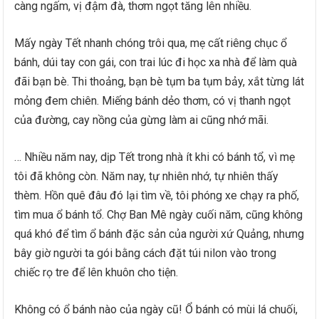
càng ngấm, vị đậm đà, thơm ngọt tăng lên nhiều.
Mấy ngày Tết nhanh chóng trôi qua, mẹ cất riêng chục ổ
bánh, dúi tay con gái, con trai lúc đi học xa nhà để làm quà
đãi bạn bè. Thi thoảng, bạn bè tụm ba tụm bảy, xắt từng lát
mỏng đem chiên. Miếng bánh dẻo thơm, có vị thanh ngọt
của đường, cay nồng của gừng làm ai cũng nhớ mãi.
… Nhiều năm nay, dịp Tết trong nhà ít khi có bánh tổ, vì mẹ
tôi đã không còn. Năm nay, tự nhiên nhớ, tự nhiên thấy
thèm. Hồn quê đâu đó lại tìm về, tôi phóng xe chạy ra phố,
tìm mua ổ bánh tổ. Chợ Ban Mê ngày cuối năm, cũng không
quá khó để tìm ổ bánh đặc sản của người xứ Quảng, nhưng
bây giờ người ta gói bằng cách đặt túi nilon vào trong
chiếc rọ tre để lên khuôn cho tiện.
Không có ổ bánh nào của ngày cũ! Ổ bánh có mùi lá chuối,