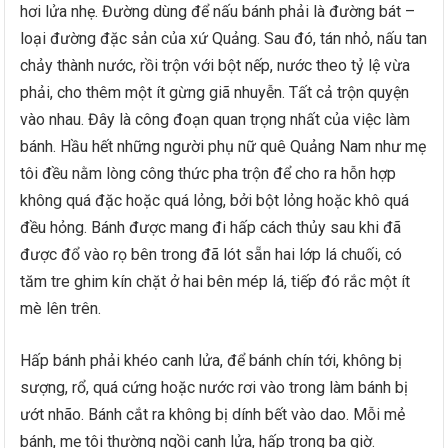
hơi lửa nhẹ. Đường dùng để nấu bánh phải là đường bát –
loại đường đặc sản của xứ Quảng. Sau đó, tán nhỏ, nấu tan
chảy thành nước, rồi trộn với bột nếp, nước theo tỷ lệ vừa
phải, cho thêm một ít gừng giã nhuyễn. Tất cả trộn quyện
vào nhau. Đây là công đoạn quan trọng nhất của việc làm
bánh. Hầu hết những người phụ nữ quê Quảng Nam như mẹ
tôi đều nằm lòng công thức pha trộn để cho ra hỗn hợp
không quá đặc hoặc quá lỏng, bởi bột lỏng hoặc khô quá
đều hỏng. Bánh được mang đi hấp cách thủy sau khi đã
được đổ vào rọ bên trong đã lót sẵn hai lớp lá chuối, có
tăm tre ghim kín chặt ở hai bên mép lá, tiếp đó rắc một ít
mè lên trên.
Hấp bánh phải khéo canh lửa, để bánh chín tới, không bị
sượng, rổ, quá cứng hoặc nước rơi vào trong làm bánh bị
ướt nhão. Bánh cắt ra không bị dính bết vào dao. Mỗi mẻ
bánh, mẹ tôi thường ngồi canh lửa, hấp trong ba giờ.