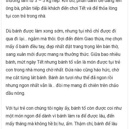
thường làm từ 3 – 5 kg nếp. Khi đó, phần dành để dâng lên
ông bà, phần tiếp đãi khách đến chơi Tết và để thỏa lòng
tụi con trẻ trong nhà.
Dù bánh được làm xong sớm, nhưng tụi nhỏ chỉ được đi
qua đi lại… ngắm mà thôi. Đợi đến đêm Giao thừa, mẹ chọn
mấy ổ bánh đều tay, đẹp nhất đặt trang trọng lên bàn thờ,
sang xuân mới được mang ra thưởng thức. Giữa bao nhiêu
bánh, mứt ngày Tết nhưng bánh tổ vẫn là món được tụi trẻ
con trong nhà mong chờ nhất. Đứa nào cũng háo hức, chờ
mẹ cắt từng lát bánh. Bánh ăn tươi như thế đã ngon rồi
nhưng ngon nhất vẫn là… đòi mẹ mang đi chiên trên chảo
dầu nóng.
Với tụi trẻ con chúng tôi ngày ấy, bánh tổ còn được coi như
một món ngon để dành vì bánh làm ra để được lâu, đến
mấy tháng mà không hề bị hư, ẩm. Thậm chí, bánh để lâu