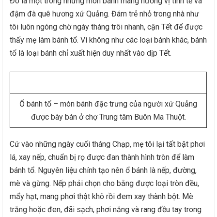
Đó là một trong những món bánh mang hương vị tinh tế và
đậm đà quê hương xứ Quảng. Đám trẻ nhỏ trong nhà như
tôi luôn ngóng chờ ngày tháng trôi nhanh, cận Tết để được
thấy mẹ làm bánh tổ. Vì không như các loại bánh khác, bánh
tổ là loại bánh chỉ xuất hiện duy nhất vào dịp Tết.
Ổ bánh tổ – món bánh đặc trưng của người xứ Quảng
được bày bán ở chợ Trung tâm Buôn Ma Thuột.
Cứ vào những ngày cuối tháng Chạp, mẹ tôi lại tất bật phơi
lá, xay nếp, chuẩn bị rọ được đan thành hình tròn để làm
bánh tổ. Nguyên liệu chính tạo nên ổ bánh là nếp, đường,
mè và gừng. Nếp phải chọn cho bằng được loại tròn đều,
mẩy hạt, mang phơi thật khô rồi đem xay thành bột. Mè
trắng hoặc đen, đãi sạch, phơi nắng và rang đều tay trong