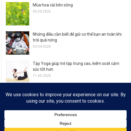
Mùa hoa cải bên sông
05.04.2026
Những điều cần biết để giữ cơ thể bạn an toàn khi
trời quá nóng
03.04.2026
Tập Yoga giúp trẻ tập trung cao, kiểm soát cảm
xúc tốt hơn
11.09.2025
Zalo ra mắt loạt tính năng đón Tết Ất Tỵ cho 77,6
triệu người dùng
29.01.2025
© FROM 2019
* SỔ TAY CÔNG NGHỆ * EMAIL: