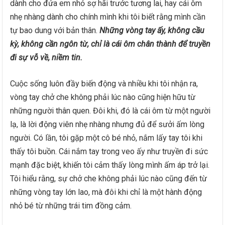
dành cho đứa em nhỏ sợ hãi trước tương lai, hay cái ôm
nhẹ nhàng dành cho chính mình khi tôi biết rằng mình cần
tự bao dung với bản thân.
Những vòng tay ấy, không cầu
kỳ, không cần ngôn từ, chỉ là cái ôm chân thành để truyền
đi sự vỗ về, niềm tin.
Cuộc sống luôn đầy biến động và nhiều khi tôi nhận ra,
vòng tay chở che không phải lúc nào cũng hiện hữu từ
những người thân quen. Đôi khi, đó là cái ôm từ một người
lạ, là lời động viên nhẹ nhàng nhưng đủ để sưởi ấm lòng
người. Có lần, tôi gặp một cô bé nhỏ, nắm lấy tay tôi khi
thấy tôi buồn. Cái nắm tay trong veo ấy như truyền đi sức
mạnh đặc biệt, khiến tôi cảm thấy lòng mình ấm áp trở lại.
Tôi hiểu rằng, sự chở che không phải lúc nào cũng đến từ
những vòng tay lớn lao, mà đôi khi chỉ là một hành động
nhỏ bé từ những trái tim đồng cảm.