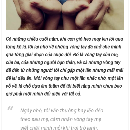
Có những chiều cuối năm, khi cơn gió heo may len lỏi qua
từng kẽ lá, tôi lại nhớ về những vòng tay đã chở che mình
qua từng giai đoạn của cuộc đời. Đó là vòng tay của mẹ,
của ba, của những người bạn thân, và cả những vòng tay
đã đến từ những người tôi chỉ gặp một lần nhưng mãi mãi
để lại dấu ấn. Mỗi vòng tay như một lần nhắc nhở, một lần
vỗ về, là chỗ dựa âm thầm để tôi biết rằng mình chưa bao
giờ phải một mình đối diện với tất cả.
Ngày nhỏ, tôi vẫn thường hay lẽo đẽo
theo sau mẹ, cảm nhận vòng tay mẹ
siết chặt mình mỗi khi trời trở lạnh.