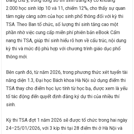
Đáng chú ý, trong tổng số thí sinh đăng ký có khoảng
2.000 học sinh lớp 10 và 11, chiếm 12%, cho thấy sự quan
tâm ngày càng sớm của học sinh phổ thông đối với kỳ thi
TSA. Theo Ban tổ chức, số lượng thí sinh tăng cao một
phần nhờ việc cung cấp miễn phí phiên bản eBook Cẩm
nang thi TSA, giúp thí sinh hiểu rõ hơn về cấu trúc, nội dung
kỳ thi và mức độ phù hợp với chương trình giáo dục phổ
thông mới.
Bên cạnh đó, từ năm 2026, trong phương thức xét tuyển tài
năng diện 1.3, Đại học Bách khoa Hà Nội sử dụng điểm thi
TSA thay cho điểm học lực tính từ học bạ, được xem là yếu
tố tác động đến quyết định đăng ký dự thi của nhiều thí
sinh.
Kỳ thi TSA đợt 1 năm 2026 sẽ được tổ chức trong hai ngày
24–25/01/2026, với 3 kíp thi tại 28 điểm thi ở Hà Nội và