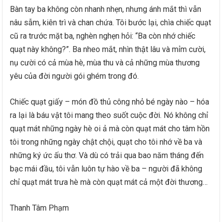
Bàn tay ba không còn nhanh nhẹn, nhưng ánh mắt thì vẫn
nâu sẫm, kiên trì và chan chứa. Tôi bước lại, chìa chiếc quạt
cũ ra trước mặt ba, nghèn nghẹn hỏi: “Ba còn nhớ chiếc
quạt này không?”. Ba nheo mắt, nhìn thật lâu và mỉm cười,
nụ cười có cả mùa hè, mùa thu và cả những mùa thương
yêu của đời người gói ghém trong đó.
Chiếc quạt giấy – món đồ thủ công nhỏ bé ngày nào – hóa
ra lại là báu vật tôi mang theo suốt cuộc đời. Nó không chỉ
quạt mát những ngày hè oi ả mà còn quạt mát cho tâm hồn
tôi trong những ngày chật chội, quạt cho tôi nhớ về ba và
những ký ức ấu thơ. Và dù có trải qua bao năm tháng đến
bạc mái đầu, tôi vẫn luôn tự hào về ba – người đã không
chỉ quạt mát trưa hè mà còn quạt mát cả một đời thương…
Thanh Tâm Phạm