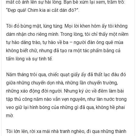
mắt cô ánh lên sự hài lòng. Bạn bè xúm lại xem, trầm trồ:
“Đẹp quá! Chim kia ai cắt dán đó?”.
Tôi đỏ bừng mặt, lúng túng. Mọi lời khen hôm ấy tôi không
dám nhận cho riêng mình. Trong lòng, tôi chỉ thấy một niềm
tự hào dâng trào, tự hào về ba – người đàn ông quê mùa
không biết chữ, nhưng đã tạo ra một tác phẩm bằng cả
tấm lòng và sự tinh tế.
Năm tháng trôi qua, chiếc quạt giấy ấy đã thất lạc đâu đó
giữa những chuyến dọn nhà, những lần chuyển trường,
những xáo động đời người. Nhưng ký ức về đêm làm bài
tập thủ công năm nào vẫn vẹn nguyên, như làn nước trong
veo giữ lại hình bóng của những gì đã qua, không hề phai
mờ.
Tôi lớn lên, rời xa mái nhà tranh nghèo, đi qua những thành