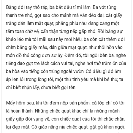
Bằng đôi tay thô ráp, ba bắt đầu tỉ mỉ làm. Ba vót từng
thanh tre nhỏ, gọt sao cho mảnh mà vẫn dẻo dai; cắt giấy
trắng dán làm mặt quạt, phẳng phiu như đang căng một
tấm toan chờ vẽ, cẩn thận từng nếp gấp nhỏ. Rồi bằng sự
khéo léo mà tôi mãi sau này mới hiểu, ba còn cắt thêm đôi
chim bằng giấy màu, dán giữa mặt quạt, như thổi hồn vào
món đồ thủ công đơn sơ ấy. Đêm đó, tôi ngồi bên ba, nghe
tiếng dao gọt tre lách cách vui tai, nghe hơi thở trầm ổn của
ba hòa vào tiếng côn trùng ngoài vườn. Có điều gì đó ấm
áp len lỏi trong lòng tôi, một thứ tình yêu mà khi bé thơ, ta
chỉ biết nhận lấy, chưa biết gọi tên.
Mấy hôm sau, khi tôi đem nộp sản phẩm, cả lớp chỉ có tôi
là hoàn thành. Những chiếc quạt khác chỉ là những mảnh
giấy gấp đôi vụng về, còn chiếc quạt của tôi thì chắc chắn,
lại đẹp mắt. Cô giáo nâng niu chiếc quạt, gật gù khen ngợi,