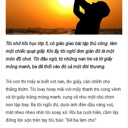
Tôi nhớ hồi học lớp 3, cô giáo giao bài tập thủ công: làm
một chiếc quạt giấy. Khi ấy, tôi nghĩ đơn giản đó là một
món đồ chơi. Tôi đâu ngờ, từ những nan tre và tờ giấy
mỏng manh, ba đã thổi vào đó cả một đời thương.
Trẻ con thì mấy ai biết vót nan, đo giấy, căn chỉnh cho
thẳng thớm. Tôi loay hoay mãi với mấy thanh tre cong vênh
và tờ giấy trắng mỏng manh, vụng về như một chú chim
non tập bay. Ba tôi ngồi đó, dưới ánh đèn dầu vàng vọt,
mắt nheo nheo nhìn tôi xoay xở. Rồi ba cười hiền, cầm lấy
đống lộn xộn trên tay tôi, bảo: “Để ba làm cho”.