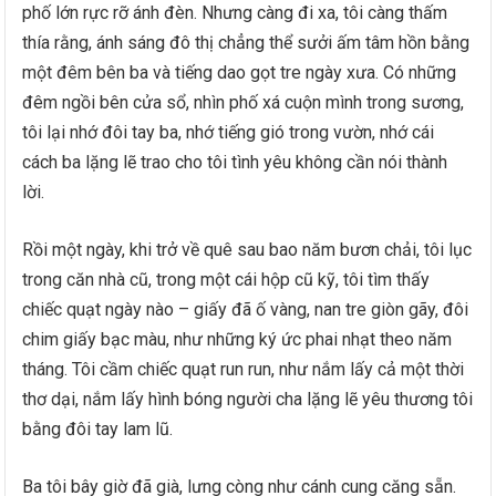
phố lớn rực rỡ ánh đèn. Nhưng càng đi xa, tôi càng thấm
thía rằng, ánh sáng đô thị chẳng thể sưởi ấm tâm hồn bằng
một đêm bên ba và tiếng dao gọt tre ngày xưa. Có những
đêm ngồi bên cửa sổ, nhìn phố xá cuộn mình trong sương,
tôi lại nhớ đôi tay ba, nhớ tiếng gió trong vườn, nhớ cái
cách ba lặng lẽ trao cho tôi tình yêu không cần nói thành
lời.
Rồi một ngày, khi trở về quê sau bao năm bươn chải, tôi lục
trong căn nhà cũ, trong một cái hộp cũ kỹ, tôi tìm thấy
chiếc quạt ngày nào – giấy đã ố vàng, nan tre giòn gãy, đôi
chim giấy bạc màu, như những ký ức phai nhạt theo năm
tháng. Tôi cầm chiếc quạt run run, như nắm lấy cả một thời
thơ dại, nắm lấy hình bóng người cha lặng lẽ yêu thương tôi
bằng đôi tay lam lũ.
Ba tôi bây giờ đã già, lưng còng như cánh cung căng sẵn.