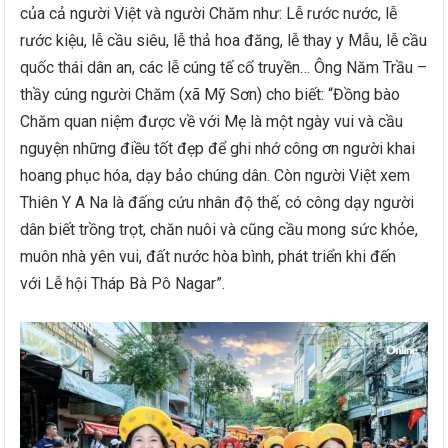
của cả người Việt và người Chăm như: Lễ rước nước, lễ
rước kiệu, lễ cầu siêu, lễ thả hoa đăng, lễ thay y Mẫu, lễ cầu
quốc thái dân an, các lễ cúng tế cổ truyền… Ông Năm Trầu –
thầy cúng người Chăm (xã Mỹ Sơn) cho biết: “Đồng bào
Chăm quan niệm được về với Mẹ là một ngày vui và cầu
nguyện những điều tốt đẹp để ghi nhớ công ơn người khai
hoang phục hóa, dạy bảo chúng dân. Còn người Việt xem
Thiên Y A Na là đấng cứu nhân độ thế, có công dạy người
dân biết trồng trọt, chăn nuôi và cũng cầu mong sức khỏe,
muôn nhà yên vui, đất nước hòa bình, phát triển khi đến
với Lễ hội Tháp Bà Pô Nagar”.