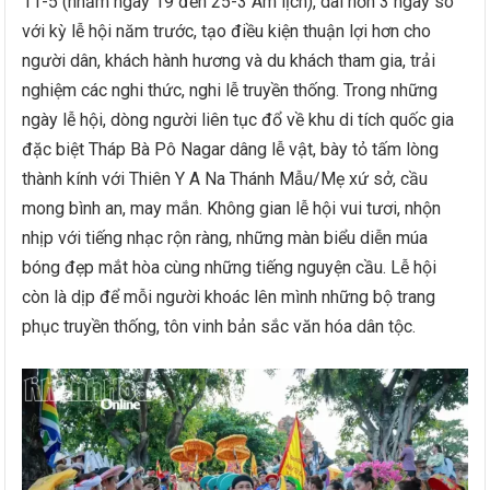
11-5 (nhằm ngày 19 đến 25-3 Âm lịch), dài hơn 3 ngày so
với kỳ lễ hội năm trước, tạo điều kiện thuận lợi hơn cho
người dân, khách hành hương và du khách tham gia, trải
nghiệm các nghi thức, nghi lễ truyền thống. Trong những
ngày lễ hội, dòng người liên tục đổ về khu di tích quốc gia
đặc biệt Tháp Bà Pô Nagar dâng lễ vật, bày tỏ tấm lòng
thành kính với Thiên Y A Na Thánh Mẫu/Mẹ xứ sở, cầu
mong bình an, may mắn. Không gian lễ hội vui tươi, nhộn
nhịp với tiếng nhạc rộn ràng, những màn biểu diễn múa
bóng đẹp mắt hòa cùng những tiếng nguyện cầu. Lễ hội
còn là dịp để mỗi người khoác lên mình những bộ trang
phục truyền thống, tôn vinh bản sắc văn hóa dân tộc.