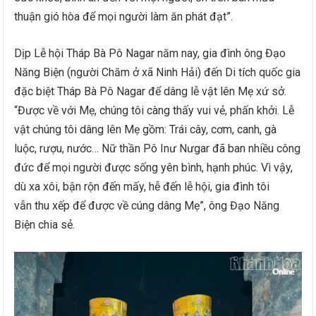
thuận gió hòa để mọi người làm ăn phát đạt”.
Dịp Lễ hội Tháp Bà Pô Nagar năm nay, gia đình ông Đạo
Năng Biện (người Chăm ở xã Ninh Hải) đến Di tích quốc gia
đặc biệt Tháp Bà Pô Nagar để dâng lễ vật lên Mẹ xứ sở.
“Được về với Mẹ, chúng tôi càng thấy vui vẻ, phấn khởi. Lễ
vật chúng tôi dâng lên Mẹ gồm: Trái cây, cơm, canh, gà
luộc, rượu, nước… Nữ thần Pô Inư Nưgar đã ban nhiều công
đức để mọi người được sống yên bình, hạnh phúc. Vì vậy,
dù xa xôi, bận rộn đến mấy, hễ đến lễ hội, gia đình tôi
vẫn thu xếp để được về cúng dâng Mẹ”, ông Đạo Năng
Biện chia sẻ.