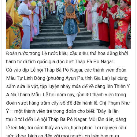
Đoàn rước trong Lễ rước kiệu, cầu siêu, thả hoa đăng khởi
hành từ di tích quốc gia đặc biệt Tháp Bà Pô Nagar.
Cứ vào dịp Lễ hội Tháp Bà Pô Nagar, các thành viên đoàn
Mẫu Tự Linh Đông (phường Ayun Pa, tỉnh Gia Lai) lại cùng
sắm sửa lễ vật, tập luyện nhảy múa để về dâng lên Thiên Y
A Na Thánh Mẫu. Lễ hội năm nay, gần 30 thành viên trong
đoàn vượt hàng trăm cây số để đến hành lễ. Chị Phạm Như
Ý – một thành viên trẻ trong đoàn cho biết: “Đây là lần
thứ 3 tôi đến Lễ hội Tháp Bà Pô Nagar. Mỗi lần đến, dâng
lễ lên Mẹ, tôi cảm thấy an yên, hạnh phúc. Tôi nguyện cầu
sức khỏe, bình an đến với mọi người, ơn trên ban mưa