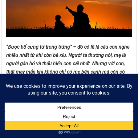
“Được bố cưng từ trong trứng” – đó có lẽ là câu con nghe
nhiều nhất từ khi còn bé xíu. Người ta thường nói, mẹ là
người gắn bó và thấu hiểu con cái nhất. Nhưng với con,
thật may mắn khi không chỉ có mẹ bên cạnh mà còn có
một người bố luôn yêu thương, che chở bằng tình cảm âm
thầm nhưng vô cùng ấm áp.
Mẹ kể, bố mẹ lấy nhau khi cả hai vừa tốt nghiệp đại học. Ở
độ tuổi còn rất trẻ ấy, những tưởng chỉ một, hai năm sau
ngày cưới, gia đình nhỏ sẽ rộn ràng tiếng cười trẻ thơ. Vậy
mà thời gian cứ lặng lẽ trôi, mẹ vẫn chưa có tin vui. Hồi đó,
chỉ cần ai mách thứ gì tốt cho việc mang thai và sinh nở, bố