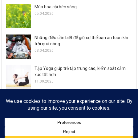
Mùa hoa cải bên sông
05.04.2026
Những điều cần biết để giữ cơ thể bạn an toàn khi
trời quá nóng
03.04.2026
Tập Yoga giúp trẻ tập trung cao, kiểm soát cảm
xúc tốt hơn
11.09.2025
Zalo ra mắt loạt tính năng đón Tết Ất Tỵ cho 77,6
triệu người dùng
29.01.2025
© FROM 2019
* SỔ TAY CÔNG NGHỆ * EMAIL: