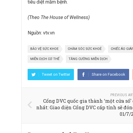
tiêu diệt mầm bệnh.
(Theo The House of Wellness)
Nguồn: vtv.vn
BẢO VỆ SỨC KHOE
CHĂM SÓC SỨC KHOẺ
CHIẾC ÁO GIÁ
MIỄN DỊCH CƠ THỂ
TĂNG CƯỜNG MIỄN DỊCH
Tweet on Twitter
Share on Facebook
PREVIOUS AR
Cổng DVC quốc gia thành ‘một cửa số’
nhất: Giao diện Cổng DVC cấp tỉnh sẽ đón
01/7/