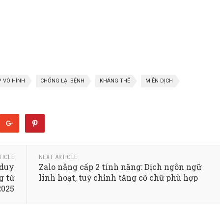
P VÔ HÌNH
CHỐNG LẠI BỆNH
KHÁNG THỂ
MIỄN DỊCH
TICLE
NEXT ARTICLE
 duy
Zalo nâng cấp 2 tính năng: Dịch ngôn ngữ
g từ
linh hoạt, tuỳ chỉnh tăng cỡ chữ phù hợp
2025