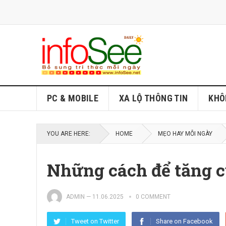
PC & MOBILE
XA LỘ THÔNG TIN
KHÔ
YOU ARE HERE:
HOME
MẸO HAY MỖI NGÀY
Những cách để tăng 
ADMIN
—
11.06.2025
0 COMMENT
Tweet on Twitter
Share on Facebook