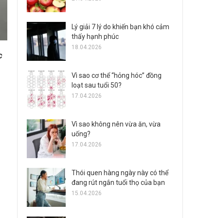
Lý giải 7 lý do khiến bạn khó cảm
thấy hạnh phúc
18.04.2026
c
Vì sao cơ thể “hỏng hóc” đồng
loạt sau tuổi 50?
17.04.2026
Vì sao không nên vừa ăn, vừa
uống?
17.04.2026
Thói quen hàng ngày này có thể
đang rút ngắn tuổi thọ của bạn
15.04.2026