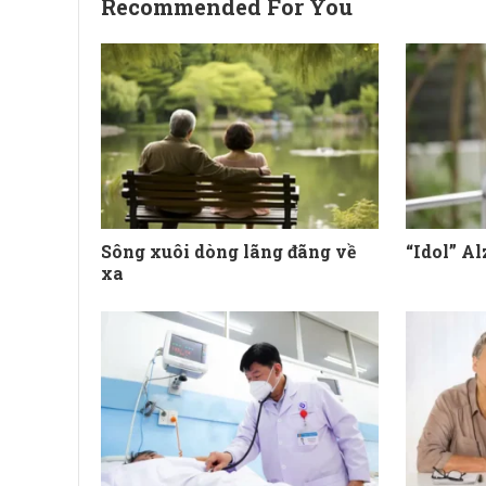
Recommended For You
Sông xuôi dòng lãng đãng về
“Idol” Al
xa