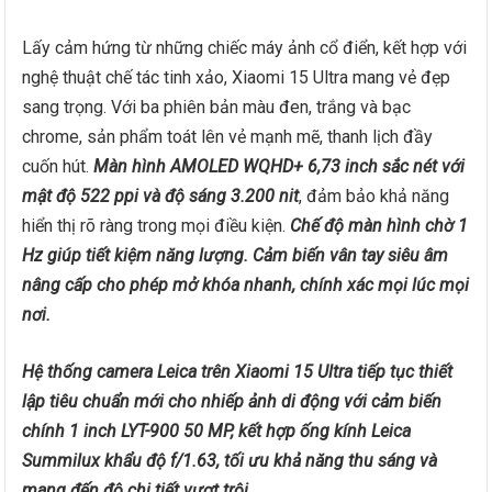
Lấy cảm hứng từ những chiếc máy ảnh cổ điển, kết hợp với
nghệ thuật chế tác tinh xảo, Xiaomi 15 Ultra mang vẻ đẹp
sang trọng. Với ba phiên bản màu đen, trắng và bạc
chrome, sản phẩm toát lên vẻ mạnh mẽ, thanh lịch đầy
cuốn hút.
Màn hình AMOLED WQHD+ 6,73 inch sắc nét với
mật độ 522 ppi và độ sáng 3.200 nit
, đảm bảo khả năng
hiển thị rõ ràng trong mọi điều kiện.
Chế độ màn hình chờ 1
Hz giúp tiết kiệm năng lượng. Cảm biến vân tay siêu âm
nâng cấp cho phép mở khóa nhanh, chính xác mọi lúc mọi
nơi.
Hệ thống camera Leica trên Xiaomi 15 Ultra tiếp tục thiết
lập tiêu chuẩn mới cho nhiếp ảnh di động với cảm biến
chính 1 inch LYT-900 50 MP, kết hợp ống kính Leica
Summilux khẩu độ f/1.63, tối ưu khả năng thu sáng và
mang đến độ chi tiết vượt trội.