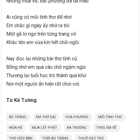
Những mùa ve, xác phượng đã úa màu
Ai cũng có mối tình thơ để nhớ
Em chắc gì ngày ấy nhớ ra tôi
Một gã lơ ngơ trên từng trang vở
Khắc tên em vừa kín hết chỗi ngồi
Nay đọc lại những bài thơ tình cũ
Bỗng nhớ em qua câu chữ ngậm ngùi
Thương lại tuổi học trò thành quá khứ
Nơi một người ẩn hiện rất chơi vơi.
Từ Kế Tường
ÁO TRẮNG
EM THƠ DẠI
HOA PHƯỢNG
MỐI TÌNH THƠ
MÙA HÈ
MUA LẤT PHẤT
RA TRƯỜNG
THEO EM VỀ
THƠ HỘC BÀN
THỜI ÁO TRẮNG
THUỞ HỌC TRÒ