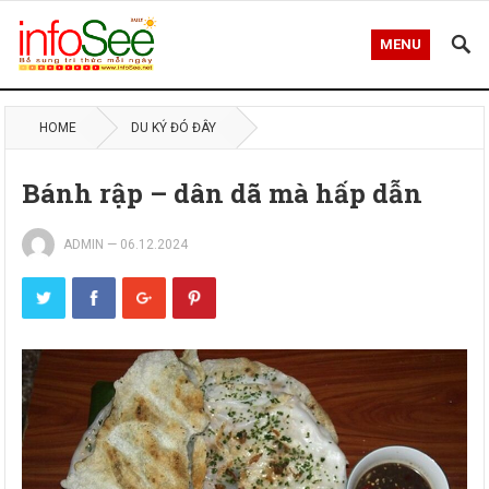
MENU
HOME
DU KÝ ĐÓ ĐÂY
Bánh rập – dân dã mà hấp dẫn
ADMIN
—
06.12.2024