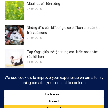
Mùa hoa cải bên sông
05.04.2026
Những điều cần biết để giữ cơ thể bạn an toàn khi
trời quá nóng
03.04.2026
Tập Yoga giúp trẻ tập trung cao, kiểm soát cảm
xúc tốt hơn
11.09.2025
Zalo ra mắt loạt tính năng đón Tết Ất Tỵ cho 77,6
triệu người dùng
29.01.2025
© FROM 2019
* SỔ TAY CÔNG NGHỆ * EMAIL: