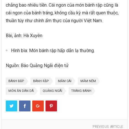
chẳng bao nhiêu tiền. Cái ngon của món bánh rập cũng là
cái ngon của bánh tráng, không cầu kỳ mà rất quen thuộc,
thuần túy như chính ẩm thực của người Việt Nam.
Bài, ảnh: Hà Xuyên
Hình bìa: Món bánh rập hấp dẫn lạ thường.
Nguồn: Báo Quảng Ngãi điện tử
BÁNH ĐẬP
BÁNH RẬP
MẮM CÁI
MẮM NÊM
MÓN ĂN DÂN DÃ
QUẢNG NGÃI
TRÁNG BÁNH
PREVIOUS ARTICLE