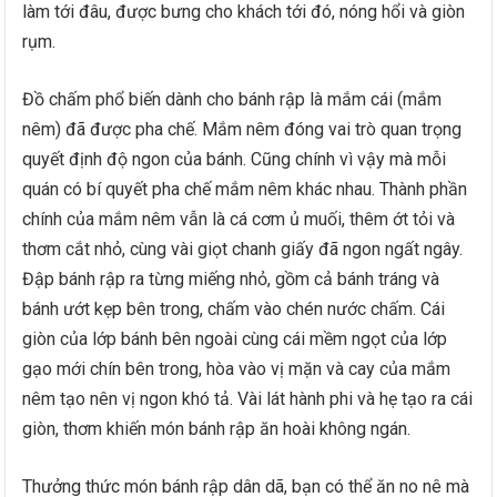
làm tới đâu, được bưng cho khách tới đó, nóng hổi và giòn
rụm.
Đồ chấm phổ biến dành cho bánh rập là mắm cái (mắm
nêm) đã được pha chế. Mắm nêm đóng vai trò quan trọng
quyết định độ ngon của bánh. Cũng chính vì vậy mà mỗi
quán có bí quyết pha chế mắm nêm khác nhau. Thành phần
chính của mắm nêm vẫn là cá cơm ủ muối, thêm ớt tỏi và
thơm cắt nhỏ, cùng vài giọt chanh giấy đã ngon ngất ngây.
Đập bánh rập ra từng miếng nhỏ, gồm cả bánh tráng và
bánh ướt kẹp bên trong, chấm vào chén nước chấm. Cái
giòn của lớp bánh bên ngoài cùng cái mềm ngọt của lớp
gạo mới chín bên trong, hòa vào vị mặn và cay của mắm
nêm tạo nên vị ngon khó tả. Vài lát hành phi và hẹ tạo ra cái
giòn, thơm khiến món bánh rập ăn hoài không ngán.
Thưởng thức món bánh rập dân dã, bạn có thể ăn no nê mà