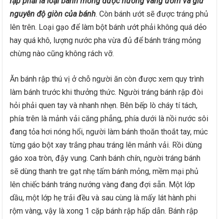
rập phải là loại bánh mỏng được nướng vàng ươm và giữ
nguyên độ giòn của bánh
. Còn bánh ướt sẽ được tráng phủ
lên trên. Loại gạo để làm bột bánh ướt phải không quá dẻo
hay quá khô, lượng nước pha vừa đủ để bánh tráng mỏng
chừng nào cũng không rách vỡ.
Ăn bánh rập thú vị ở chỗ người ăn còn được xem quy trình
làm bánh trước khi thưởng thức. Người tráng bánh rập đòi
hỏi phải quen tay và nhanh nhẹn. Bên bếp lò cháy tí tách,
phía trên là mảnh vải căng phẳng, phía dưới là nồi nước sôi
đang tỏa hơi nóng hổi, người làm bánh thoăn thoắt tay, múc
từng gáo bột xay trắng phau tráng lên mảnh vải. Rồi dùng
gáo xoa tròn, đậy vung. Canh bánh chín, người tráng bánh
sẽ dùng thanh tre gạt nhẹ tấm bánh mỏng, mềm mại phủ
lên chiếc bánh tráng nướng vàng đang đợi sẵn. Một lớp
dầu, một lớp hẹ trải đều và sau cùng là mấy lát hành phi
rộm vàng, vậy là xong 1 cặp bánh rập hấp dẫn. Bánh rập