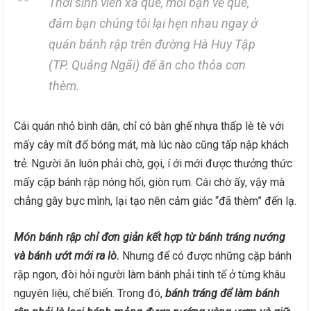
Thời sinh viên xa quê, mỗi bận về quê,
đám bạn chúng tôi lại hẹn nhau ngay ở
quán bánh rập trên đường Hà Huy Tập
(TP. Quảng Ngãi) để ăn cho thỏa cơn
thèm.
Cái quán nhỏ bình dân, chỉ có bàn ghế nhựa thấp lè tè với
mấy cây mít đổ bóng mát, mà lúc nào cũng tấp nập khách
trẻ. Người ăn luôn phải chờ, gọi, í ới mới được thưởng thức
mấy cặp bánh rập nóng hổi, giòn rụm. Cái chờ ấy, vậy mà
chẳng gây bực mình, lại tạo nên cảm giác “đã thèm” đến lạ.
Món bánh rập chỉ đơn giản kết hợp từ bánh tráng nướng
và bánh ướt mới ra lò.
Nhưng để có được những cặp bánh
rập ngon, đòi hỏi người làm bánh phải tinh tế ở từng khâu
nguyên liệu, chế biến. Trong đó,
bánh tráng để làm bánh